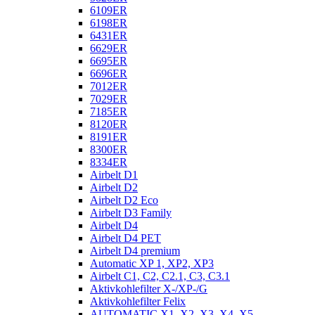
6109ER
6198ER
6431ER
6629ER
6695ER
6696ER
7012ER
7029ER
7185ER
8120ER
8191ER
8300ER
8334ER
Airbelt D1
Airbelt D2
Airbelt D2 Eco
Airbelt D3 Family
Airbelt D4
Airbelt D4 PET
Airbelt D4 premium
Automatic XP 1, XP2, XP3
Airbelt C1, C2, C2.1, C3, C3.1
Aktivkohlefilter X-/XP-/G
Aktivkohlefilter Felix
AUTOMATIC X1, X2, X3, X4, X5