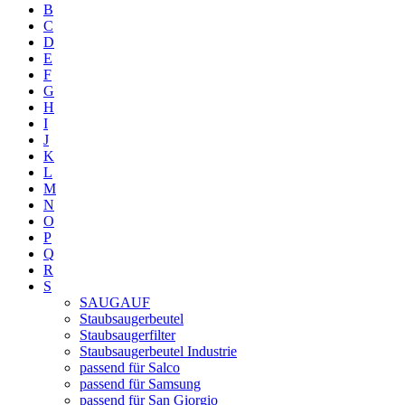
B
C
D
E
F
G
H
I
J
K
L
M
N
O
P
Q
R
S
SAUGAUF
Staubsaugerbeutel
Staubsaugerfilter
Staubsaugerbeutel Industrie
passend für Salco
passend für Samsung
passend für San Giorgio