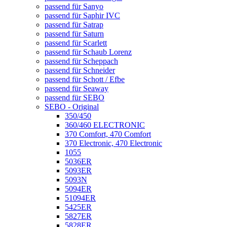
passend für Sanyo
passend für Saphir IVC
passend für Satrap
passend für Saturn
passend für Scarlett
passend für Schaub Lorenz
passend für Scheppach
passend für Schneider
passend für Schott / Efbe
passend für Seaway
passend für SEBO
SEBO - Original
350/450
360/460 ELECTRONIC
370 Comfort, 470 Comfort
370 Electronic, 470 Electronic
1055
5036ER
5093ER
5093N
5094ER
51094ER
5425ER
5827ER
5828ER