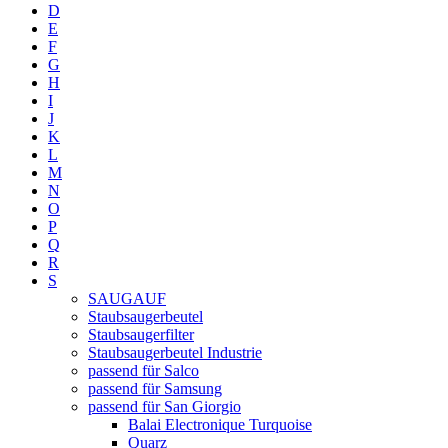
D
E
F
G
H
I
J
K
L
M
N
O
P
Q
R
S
SAUGAUF
Staubsaugerbeutel
Staubsaugerfilter
Staubsaugerbeutel Industrie
passend für Salco
passend für Samsung
passend für San Giorgio
Balai Electronique Turquoise
Quarz