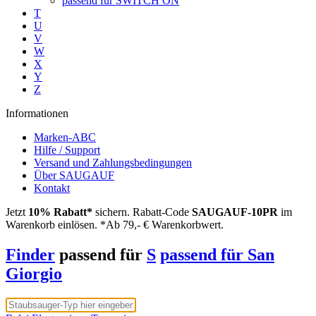
passend für SWITCH ON
T
U
V
W
X
Y
Z
Informationen
Marken-ABC
Hilfe / Support
Versand und Zahlungsbedingungen
Über SAUGAUF
Kontakt
Jetzt
10% Rabatt*
sichern. Rabatt-Code
SAUGAUF-10PR
im
Warenkorb einlösen. *Ab 79,- € Warenkorbwert.
Finder
passend für
S
passend für San
Giorgio