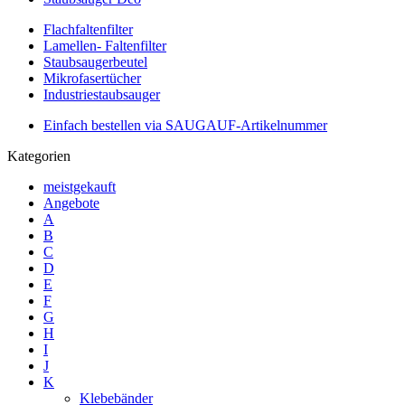
Flachfaltenfilter
Lamellen- Faltenfilter
Staubsaugerbeutel
Mikrofasertücher
Industriestaubsauger
Einfach bestellen via SAUGAUF-Artikelnummer
Kategorien
meistgekauft
Angebote
A
B
C
D
E
F
G
H
I
J
K
Klebebänder