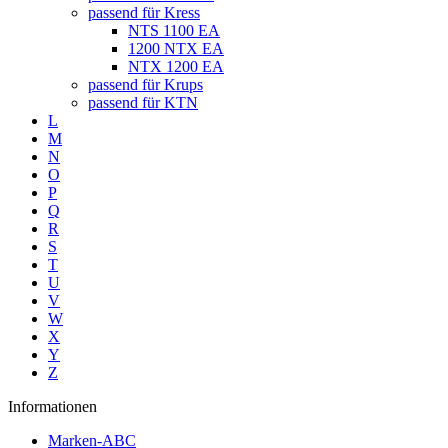
passend für Kress
NTS 1100 EA
1200 NTX EA
NTX 1200 EA
passend für Krups
passend für KTN
L
M
N
O
P
Q
R
S
T
U
V
W
X
Y
Z
Informationen
Marken-ABC