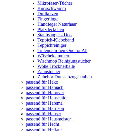
Mikrofaser-Tücher
Bimsschwamm
Duftkerzen
Fingerlinge
Handfeger Naturhaar
Platzdeckchen
Staubsauger - Deo
Teppich-Klebeband
Teppichreiniger
Tintenpatronen One for All
Wäscheklammern
Wischmop Reinigungstücher
Wolle Trocknerbälle
Zahnstocher
Zubehör Dunstabzugshauben
passend für Hako
passend für Hamach
passend für Hanover
passend für Hanseatic
passend für Harema
passend für Harrison
passend für Hauser
passend für Hausmeister
passend für Hecht
passend für Helkina