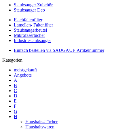
Staubsauger Zubehör
Staubsauger Deo
Flachfaltenfilter
Lamellen- Faltenfilter
Staubsaugerbeutel
Mikrofasertücher
Industriestaubsauger
Einfach bestellen via SAUGAUF-Artikelnummer
Kategorien
meistgekauft
Angebote
A
B
C
D
E
F
G
H
Haushalts-Tücher
Haushaltswaren