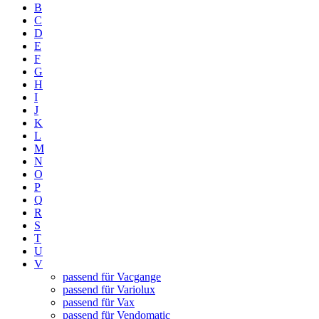
B
C
D
E
F
G
H
I
J
K
L
M
N
O
P
Q
R
S
T
U
V
passend für Vacgange
passend für Variolux
passend für Vax
passend für Vendomatic