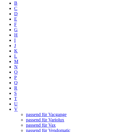
B
C
D
E
F
G
H
I
J
K
L
M
N
O
P
Q
R
S
T
U
V
passend für Vacgange
passend für Variolux
passend für Vax
passend für Vendomatic