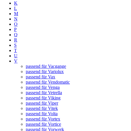
K
L
M
N
O
P
Q
R
S
T
U
V
passend für Vacgange
passend für Variolux
passend für Vax
passend für Vendomatic
passend für Venga
passend für Vetrella
passend für Viking
passend für Viper
passend für Vitek
passend für Volta
passend für Vortex
passend für Vortice
passend für Vorwerk