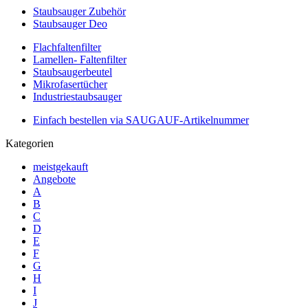
Staubsauger Zubehör
Staubsauger Deo
Flachfaltenfilter
Lamellen- Faltenfilter
Staubsaugerbeutel
Mikrofasertücher
Industriestaubsauger
Einfach bestellen via SAUGAUF-Artikelnummer
Kategorien
meistgekauft
Angebote
A
B
C
D
E
F
G
H
I
J