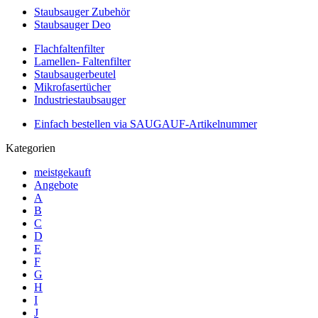
Staubsauger Zubehör
Staubsauger Deo
Flachfaltenfilter
Lamellen- Faltenfilter
Staubsaugerbeutel
Mikrofasertücher
Industriestaubsauger
Einfach bestellen via SAUGAUF-Artikelnummer
Kategorien
meistgekauft
Angebote
A
B
C
D
E
F
G
H
I
J