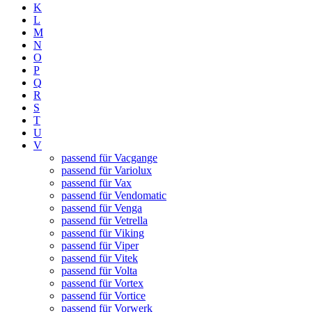
K
L
M
N
O
P
Q
R
S
T
U
V
passend für Vacgange
passend für Variolux
passend für Vax
passend für Vendomatic
passend für Venga
passend für Vetrella
passend für Viking
passend für Viper
passend für Vitek
passend für Volta
passend für Vortex
passend für Vortice
passend für Vorwerk