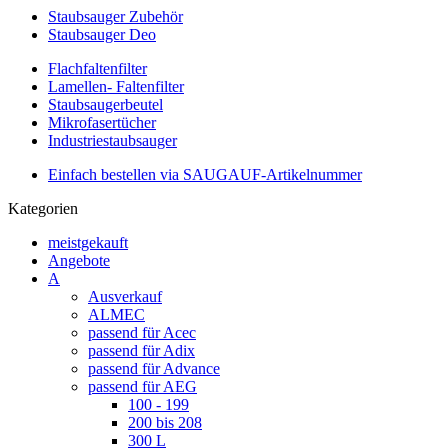
Staubsauger Zubehör
Staubsauger Deo
Flachfaltenfilter
Lamellen- Faltenfilter
Staubsaugerbeutel
Mikrofasertücher
Industriestaubsauger
Einfach bestellen via SAUGAUF-Artikelnummer
Kategorien
meistgekauft
Angebote
A
Ausverkauf
ALMEC
passend für Acec
passend für Adix
passend für Advance
passend für AEG
100 - 199
200 bis 208
300 L