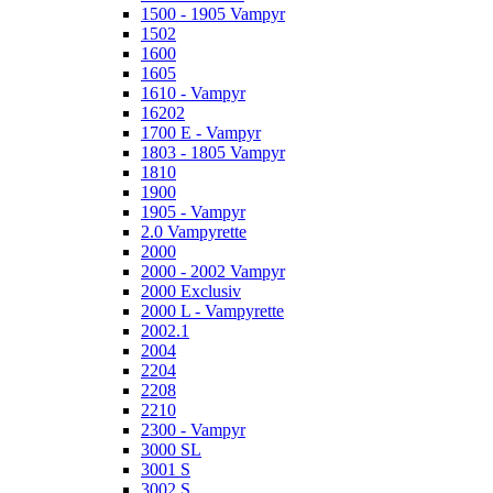
1500 - 1905 Vampyr
1502
1600
1605
1610 - Vampyr
16202
1700 E - Vampyr
1803 - 1805 Vampyr
1810
1900
1905 - Vampyr
2.0 Vampyrette
2000
2000 - 2002 Vampyr
2000 Exclusiv
2000 L - Vampyrette
2002.1
2004
2204
2208
2210
2300 - Vampyr
3000 SL
3001 S
3002 S