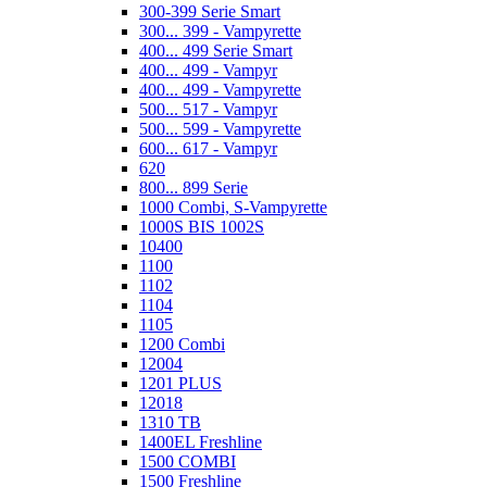
300-399 Serie Smart
300... 399 - Vampyrette
400... 499 Serie Smart
400... 499 - Vampyr
400... 499 - Vampyrette
500... 517 - Vampyr
500... 599 - Vampyrette
600... 617 - Vampyr
620
800... 899 Serie
1000 Combi, S-Vampyrette
1000S BIS 1002S
10400
1100
1102
1104
1105
1200 Combi
12004
1201 PLUS
12018
1310 TB
1400EL Freshline
1500 COMBI
1500 Freshline