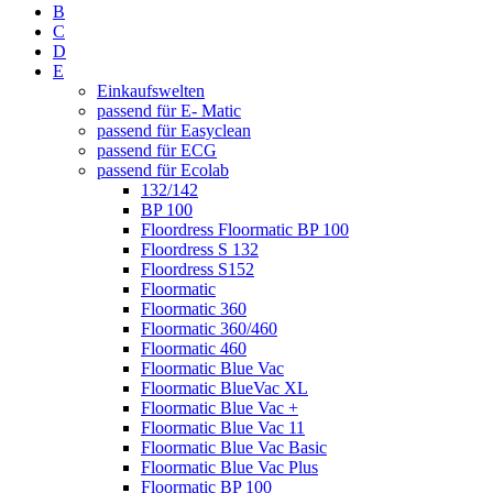
B
C
D
E
Einkaufswelten
passend für E- Matic
passend für Easyclean
passend für ECG
passend für Ecolab
132/142
BP 100
Floordress Floormatic BP 100
Floordress S 132
Floordress S152
Floormatic
Floormatic 360
Floormatic 360/460
Floormatic 460
Floormatic Blue Vac
Floormatic BlueVac XL
Floormatic Blue Vac +
Floormatic Blue Vac 11
Floormatic Blue Vac Basic
Floormatic Blue Vac Plus
Floormatic BP 100