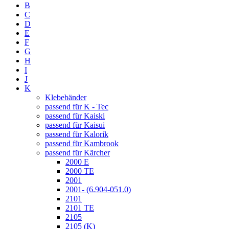
B
C
D
E
F
G
H
I
J
K
Klebebänder
passend für K - Tec
passend für Kaiski
passend für Kaisui
passend für Kalorik
passend für Kambrook
passend für Kärcher
2000 E
2000 TE
2001
2001- (6.904-051.0)
2101
2101 TE
2105
2105 (K)