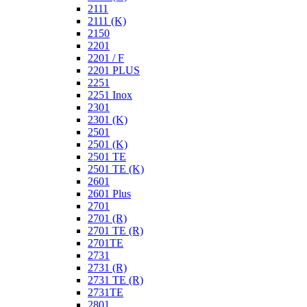
2111
2111 (K)
2150
2201
2201 / F
2201 PLUS
2251
2251 Inox
2301
2301 (K)
2501
2501 (K)
2501 TE
2501 TE (K)
2601
2601 Plus
2701
2701 (R)
2701 TE (R)
2701TE
2731
2731 (R)
2731 TE (R)
2731TE
2801