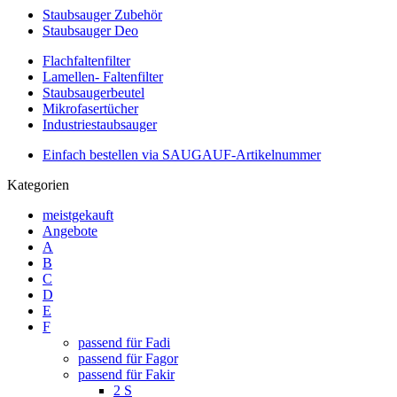
Staubsauger Zubehör
Staubsauger Deo
Flachfaltenfilter
Lamellen- Faltenfilter
Staubsaugerbeutel
Mikrofasertücher
Industriestaubsauger
Einfach bestellen via SAUGAUF-Artikelnummer
Kategorien
meistgekauft
Angebote
A
B
C
D
E
F
passend für Fadi
passend für Fagor
passend für Fakir
2 S