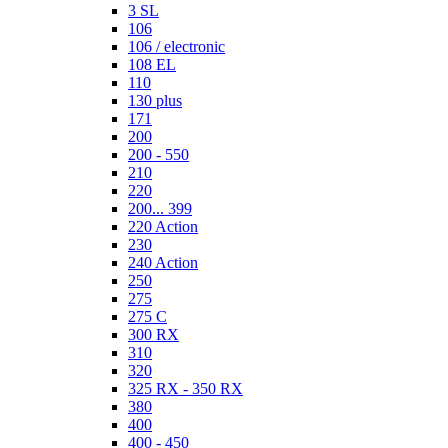
3 SL
106
106 / electronic
108 EL
110
130 plus
171
200
200 - 550
210
220
200... 399
220 Action
230
240 Action
250
275
275 C
300 RX
310
320
325 RX - 350 RX
380
400
400 - 450