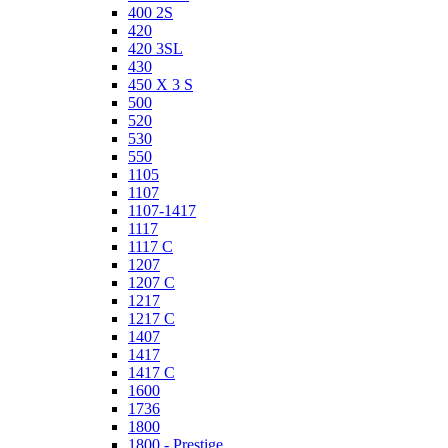
400 2S
420
420 3SL
430
450 X 3 S
500
520
530
550
1105
1107
1107-1417
1117
1117 C
1207
1207 C
1217
1217 C
1407
1417
1417 C
1600
1736
1800
1800 - Prestige