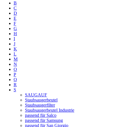
B
C
D
E
F
G
H
I
J
K
L
M
N
O
P
Q
R
S
SAUGAUF
Staubsaugerbeutel
Staubsaugerfilter
Staubsaugerbeutel Industrie
passend für Salco
passend für Samsung
passend für San Giorgio