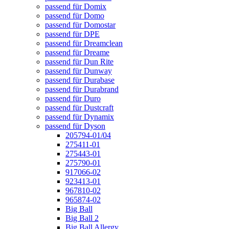
passend für Domix
passend für Domo
passend für Domostar
passend für DPE
passend für Dreamclean
passend für Dreame
passend für Dun Rite
passend für Dunway
passend für Durabase
passend für Durabrand
passend für Duro
passend für Dustcraft
passend für Dynamix
passend für Dyson
205794-01/04
275411-01
275443-01
275790-01
917066-02
923413-01
967810-02
965874-02
Big Ball
Big Ball 2
Big Ball Allergy