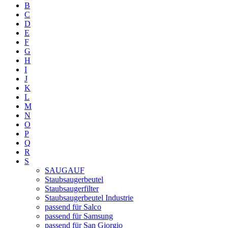
B
C
D
E
F
G
H
I
J
K
L
M
N
O
P
Q
R
S
SAUGAUF
Staubsaugerbeutel
Staubsaugerfilter
Staubsaugerbeutel Industrie
passend für Salco
passend für Samsung
passend für San Giorgio