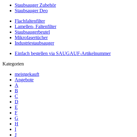
Staubsauger Zubehör
Staubsauger Deo
Flachfaltenfilter
Lamellen- Faltenfilter
Staubsaugerbeutel
Mikrofasertücher
Industriestaubsauger
Einfach bestellen via SAUGAUF-Artikelnummer
Kategorien
meistgekauft
Angebote
A
B
C
D
E
F
G
H
I
J