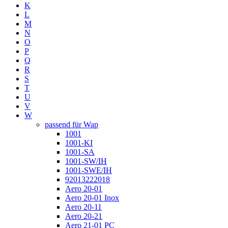
K
L
M
N
O
P
Q
R
S
T
U
V
W
passend für Wap
1001
1001-KI
1001-SA
1001-SW/IH
1001-SWE/IH
92013222018
Aero 20-01
Aero 20-01 Inox
Aero 20-11
Aero 20-21
Aero 21-01 PC