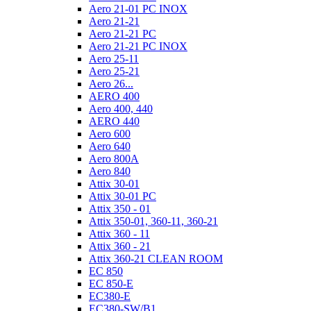
Aero 21-01 PC INOX
Aero 21-21
Aero 21-21 PC
Aero 21-21 PC INOX
Aero 25-11
Aero 25-21
Aero 26...
AERO 400
Aero 400, 440
AERO 440
Aero 600
Aero 640
Aero 800A
Aero 840
Attix 30-01
Attix 30-01 PC
Attix 350 - 01
Attix 350-01, 360-11, 360-21
Attix 360 - 11
Attix 360 - 21
Attix 360-21 CLEAN ROOM
EC 850
EC 850-E
EC380-E
EC380-SW/B1