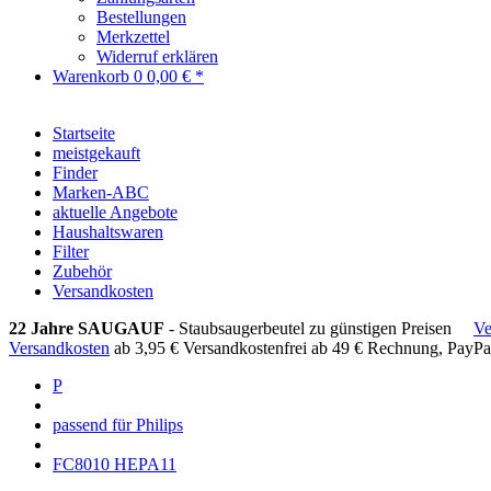
Bestellungen
Merkzettel
Widerruf erklären
Warenkorb
0
0,00 € *
Startseite
meistgekauft
Finder
Marken-ABC
aktuelle Angebote
Haushaltswaren
Filter
Zubehör
Versandkosten
22 Jahre SAUGAUF
- Staubsaugerbeutel zu günstigen Preisen
Ve
Versandkosten
ab 3,95 €
Versandkostenfrei ab 49 €
Rechnung, PayPa
P
passend für Philips
FC8010 HEPA11