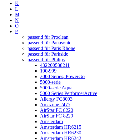
K
L
M
N
O
P
passend für Proclean
passend für Panasonic
passend für Paris Rhone
passend für Parkside
passend für Philips
432200538211
100-999
2000 Series, PowerGo
5000-serie
5000-serie Aqua
5000 Series PerformerActive
Allergy FC8003
Amazone 2475
AirStar FC 8220
AirStar FC 8229
Amsterdam
Amsterdam HR6215
Amsterdam HR6230
Amsterdam HR6242