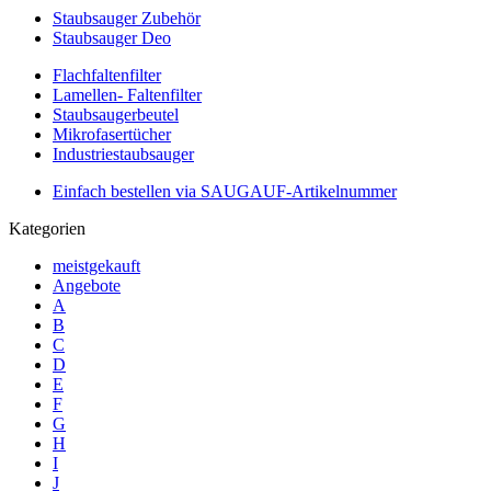
Staubsauger Zubehör
Staubsauger Deo
Flachfaltenfilter
Lamellen- Faltenfilter
Staubsaugerbeutel
Mikrofasertücher
Industriestaubsauger
Einfach bestellen via SAUGAUF-Artikelnummer
Kategorien
meistgekauft
Angebote
A
B
C
D
E
F
G
H
I
J