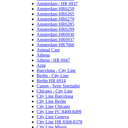
Amsterdam / HR 6937
Amsterdam HR6259
Amsterdam HR6265
Amsterdam HR6279
Amsterdam HR6285
Amsterdam HR6299
Amsterdam HR6930
Amsterdam HR6937
Amsterdam HR7666
Animal Care
Athena
Athena / HR 6947
Azur
Barcelona - City Line
Berlin - City Line
Berlin HR 6914
Carpet - Serie Spezialist
Chicago - City Line
City Line Barcelona
City Line Berlin
City Line Chicago
City Line FC 8400-8499
City Line Geneva
City Line HR 8368-8378
City Line Miami