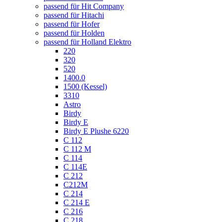
passend für Hit Company
passend für Hitachi
passend für Hofer
passend für Holden
passend für Holland Elektro
220
320
520
1400.0
1500 (Kessel)
3310
Astro
Birdy
Birdy E
Birdy E Plushe 6220
C 112
C 112 M
C 114
C 114E
C 212
C212M
C 214
C 214 E
C 216
C 218