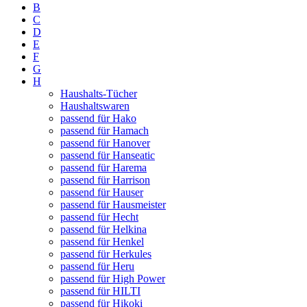
B
C
D
E
F
G
H
Haushalts-Tücher
Haushaltswaren
passend für Hako
passend für Hamach
passend für Hanover
passend für Hanseatic
passend für Harema
passend für Harrison
passend für Hauser
passend für Hausmeister
passend für Hecht
passend für Helkina
passend für Henkel
passend für Herkules
passend für Heru
passend für High Power
passend für HILTI
passend für Hikoki