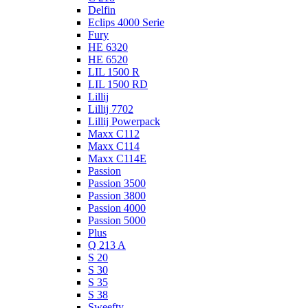
Delfin
Eclips 4000 Serie
Fury
HE 6320
HE 6520
LIL 1500 R
LIL 1500 RD
Lillij
Lillij 7702
Lillij Powerpack
Maxx C112
Maxx C114
Maxx C114E
Passion
Passion 3500
Passion 3800
Passion 4000
Passion 5000
Plus
Q 213 A
S 20
S 30
S 35
S 38
Sweefty