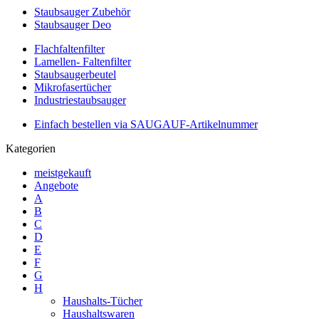
Staubsauger Zubehör
Staubsauger Deo
Flachfaltenfilter
Lamellen- Faltenfilter
Staubsaugerbeutel
Mikrofasertücher
Industriestaubsauger
Einfach bestellen via SAUGAUF-Artikelnummer
Kategorien
meistgekauft
Angebote
A
B
C
D
E
F
G
H
Haushalts-Tücher
Haushaltswaren