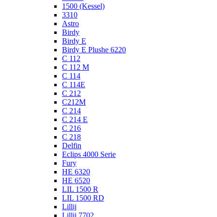
1500 (Kessel)
3310
Astro
Birdy
Birdy E
Birdy E Plushe 6220
C 112
C 112 M
C 114
C 114E
C 212
C212M
C 214
C 214 E
C 216
C 218
Delfin
Eclips 4000 Serie
Fury
HE 6320
HE 6520
LIL 1500 R
LIL 1500 RD
Lillij
Lillij 7702