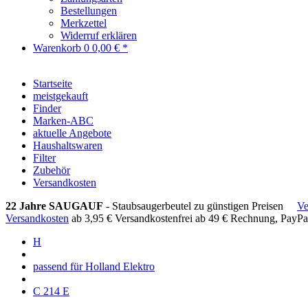
Bestellungen
Merkzettel
Widerruf erklären
Warenkorb
0
0,00 € *
Startseite
meistgekauft
Finder
Marken-ABC
aktuelle Angebote
Haushaltswaren
Filter
Zubehör
Versandkosten
22 Jahre SAUGAUF
- Staubsaugerbeutel zu günstigen Preisen
Ve
Versandkosten
ab 3,95 €
Versandkostenfrei ab 49 €
Rechnung, PayPa
H
passend für Holland Elektro
C 214 E