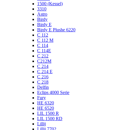
1500 (Kessel)
3310
Astro
Birdy
Birdy E
Birdy E Plushe 6220
C 112
C 112 M
C 114
C 114E
C 212
C212M
C 214
C 214 E
C 216
C 218
Delfin
Eclips 4000 Serie
Fury
HE 6320
HE 6520
LIL 1500 R
LIL 1500 RD
Lillij
Lillij 7702