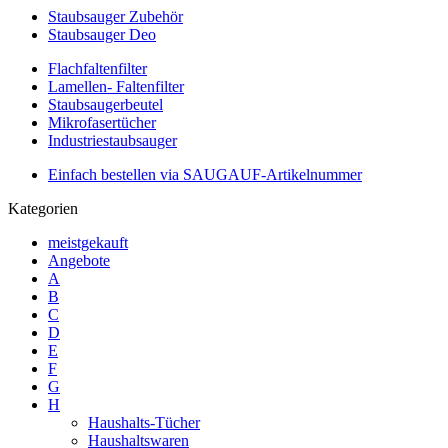
Staubsauger Zubehör
Staubsauger Deo
Flachfaltenfilter
Lamellen- Faltenfilter
Staubsaugerbeutel
Mikrofasertücher
Industriestaubsauger
Einfach bestellen via SAUGAUF-Artikelnummer
Kategorien
meistgekauft
Angebote
A
B
C
D
E
F
G
H
Haushalts-Tücher
Haushaltswaren