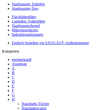
Staubsauger Zubehör
Staubsauger Deo
Flachfaltenfilter
Lamellen- Faltenfilter
Staubsaugerbeutel
Mikrofasertücher
Industriestaubsauger
Einfach bestellen via SAUGAUF-Artikelnummer
Kategorien
meistgekauft
Angebote
A
B
C
D
E
F
G
H
Haushalts-Tücher
Haushaltswaren