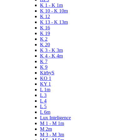
K 1 - K 1m
K 10 - K 10m
K 12
K 13 - K 13m
K 16
K 19
K 2
K 20
K 3 - K 3m
K 4 - K 4m
K 7
K 9
KirbyS
KO 1
KY 1
L 1m
L 3
L 4
L 5
L 6m
Lux Inteligence
M 1 - M 1m
M 2m
M 3 - M 3m