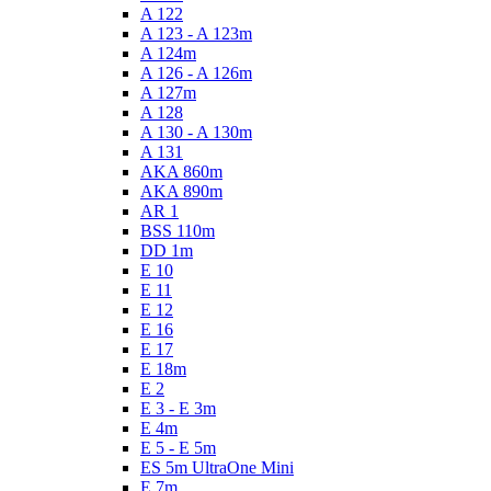
A 122
A 123 - A 123m
A 124m
A 126 - A 126m
A 127m
A 128
A 130 - A 130m
A 131
AKA 860m
AKA 890m
AR 1
BSS 110m
DD 1m
E 10
E 11
E 12
E 16
E 17
E 18m
E 2
E 3 - E 3m
E 4m
E 5 - E 5m
ES 5m UltraOne Mini
E 7m