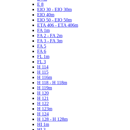
E 8
EIO 30 - EIO 30m
EIO 40m
EIO 50 - EIO 50m
ETA 406 - ETA 406m
FA 1m
FA 2 - FA 2m
FA 3 - FA 3m
FA 5
FA 6
FL 1m
FL 3
H 114
H 115
H 116m
H 118 - H 118m
H 119m
H 120
H 121
H 122
H 123m
H 124
H 128 - H 128m
HI 1m
HI 3