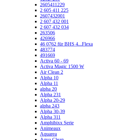
2605411229
2 605 411 225
2607432001
2 607 432 001
2 607 432 034
263506
426966
46 0762 für BHS 4...Flexa
483774
491669
Activa 60 - 69
Activa Magic 1500 W
Air Clean 2
Alpha 10
Alpha 11
alpha 20
Alpha 231
Alpha 20-29
alpha 243
Alpha 30-39
Alpha 311
Amphibixx Serie
Animeaux
Aquarea
Aqua Clean