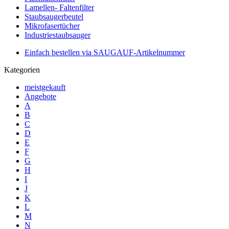
Lamellen- Faltenfilter
Staubsaugerbeutel
Mikrofasertücher
Industriestaubsauger
Einfach bestellen via SAUGAUF-Artikelnummer
Kategorien
meistgekauft
Angebote
A
B
C
D
E
F
G
H
I
J
K
L
M
N