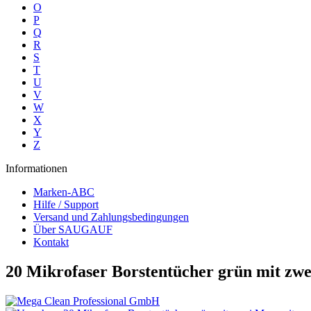
O
P
Q
R
S
T
U
V
W
X
Y
Z
Informationen
Marken-ABC
Hilfe / Support
Versand und Zahlungsbedingungen
Über SAUGAUF
Kontakt
20 Mikrofaser Borstentücher grün mit zw